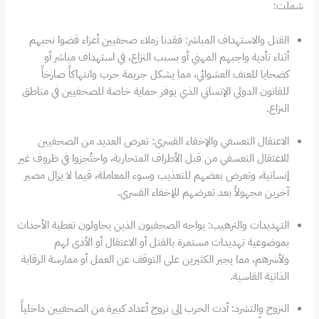
شملت:
القتل والاستهداف المباشر: فقدنا زملاء صحفيين أعزاء قضوا نحبهم
أثناء تأدية واجبهم المهني أو بسبب النزاع، في استهداف مباشر أو
كضحايا للعنف العشوائي، مما يشكل جريمة حرب وانتهاكاً صارخاً
للقانون الدولي الإنساني الذي يوفر حماية خاصة للصحفيين في مناطق
النزاع.
الاعتقال التعسفي والإخفاء القسري: تعرض العديد من الصحفيين
للاعتقال التعسفي من قبل الأطراف المتحاربة، واحتُجزوا في ظروف غير
إنسانية، وتعرض بعضهم للتعذيب وسوء المعاملة، فيما لا يزال مصير
آخرين مجهولاً بعد تعرضهم للإخفاء القسري.
التهديدات والترهيب: يواجه الصحفيون الذين يحاولون تغطية الأحداث
بموضوعية تهديدات مستمرة بالقتل أو الاعتقال أو الأذى لهم
ولأسرهم، مما يجبر الكثيرين على التوقف عن العمل أو ممارسة الرقابة
الذاتية القاسية.
النزوح والتشرد: أدت الحرب إلى نزوح أعداد كبيرة من الصحفيين داخلياً