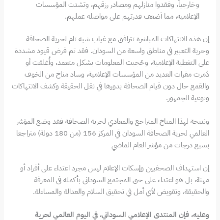
وخارجياً، وفقدوا منازلهم ومصادر رزقهم، وتشتت المؤسسات
الإعلامية، مما أضعف قدرتهم على مواصلة عملهم.
إن هذه الانتهاكات المباشرة تترافق مع غياب شبه تام لحرية الصحافة
وحرية التعبير في مناطق واسعة من السودان. فقد تم فرض قيود مشددة
على التغطية الإعلامية، وحُجبت المعلومات بشكل متعمد، وأُغلقت أو
دُمرت مقرات العديد من المؤسسات الإعلامية، وساد مناخ من الخوف
والقمع حال دون قيام الصحافة بدورها في نقل الحقيقة وكشف الانتهاكات
وتوعية الجمهور.
ونتيجة لهذا المناخ المتراجع والمعادي لحرية الصحافة فقد وضع المؤشر
العالمي لحرية الصحافة السودان قي المركز 156 (من 180 دولة) متراجعا
بسبع درجات من مؤشر العام الماضي
إن استهداف الصحفيين وإسكات الإعلام ليس مجرد اعتداء على أفراد أو
مهنة، بل هو اعتداء على حق المجتمع السوداني بأكمله في المعرفة
والحقيقة، وتقويض لأي أمل في تحقيق السلام والعدالة والمساءلة.
وعليه، فإن المنتدى الإعلامي السوداني، في اليوم العالمي لحرية