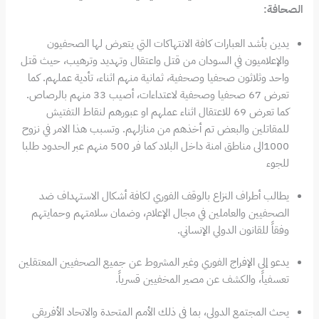
الصحافة
:
يدين بأشد العبارات كافة الانتهاكات التي يتعرض لها الصحفيون
والإعلاميون في السودان من قتل واعتقال وتهديد وترهيب، حيث قتل
واحد وثلاثون صحفيا وصحفية، ثمانية منهم اثناء، تأدية عملهم. كما
تعرض 67 صحفيا وصحفية لاعتداءات، أصيب 33 منهم بالرصاص.
كما تعرض 69 للاعتقال اثناء عملهم او عبورهم لنقاط التفتيش
للمقاتلين والبعض تم أخذهم من منازلهم. وتسبب هذا الامر في نزوح
1000الى مناطق امنة داخل البلاد كما فر 500 منهم عبر الحدود طلبا
للجوء
يطالب أطراف النزاع بالوقف الفوري لكافة أشكال الاستهداف ضد
الصحفيين والعاملين في مجال الإعلام، وضمان سلامتهم وحمايتهم
وفقاً للقانون الدولي الإنساني.
يدعو إلى الإفراج الفوري وغير المشروط عن جميع الصحفيين المعتقلين
تعسفياً، والكشف عن مصير المخفيين قسرياً.
يحث المجتمع الدولي، بما في ذلك الأمم المتحدة والاتحاد الأفريقي