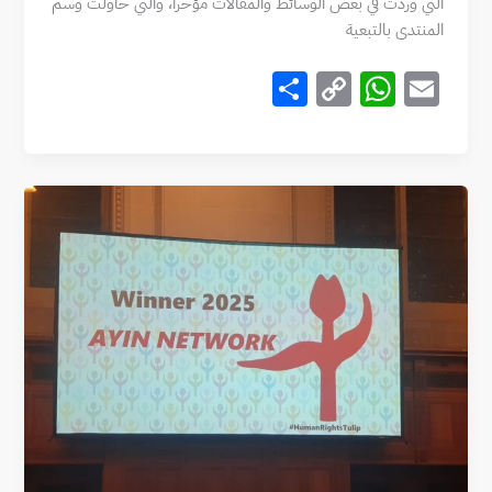
التي وردت في بعض الوسائط والمقالات مؤخراً، والتي حاولت وسم
المنتدى بالتبعية
S
C
W
E
h
o
h
m
ar
p
at
ai
e
y
s
l
Li
A
n
p
k
p