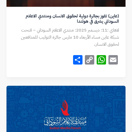
(عاين) تفوز بجائرة دولية لحقوق الانسان ومنتدي الاعلام
السوداني يشرق في هولندا
لاهاي :11: ديسمبر 2025: منتدي الاعلام السوداني – مُنحت
شبكة عاين مساء الأربعاء 10 مارس جائزة التوليب للمدافعين
لحقوق الانسان
S
C
W
E
h
o
h
m
ar
p
at
ai
e
y
s
l
Li
A
n
p
k
p