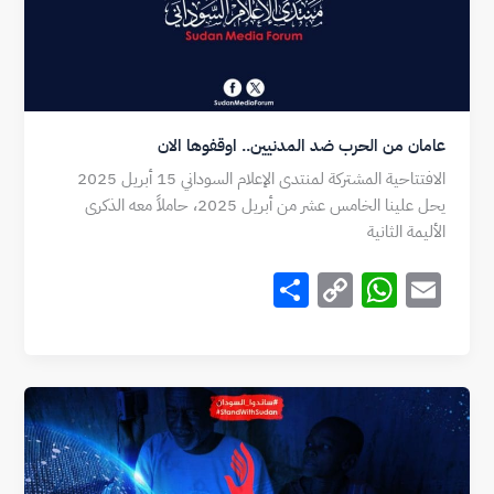
عامان من الحرب ضد المدنيين.. اوقفوها الان
الافتتاحية المشتركة لمنتدى الإعلام السوداني 15 أبريل 2025
يحل علينا الخامس عشر من أبريل 2025، حاملاً معه الذكرى
الأليمة الثانية
S
C
W
E
h
o
h
m
ar
p
at
ai
e
y
s
l
Li
A
n
p