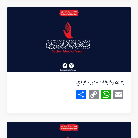
e
y
s
l
Li
A
n
p
k
p
إعلان وظيفة : مدير تنفيذي
S
C
W
E
h
o
h
m
ar
p
at
ai
e
y
s
l
Li
A