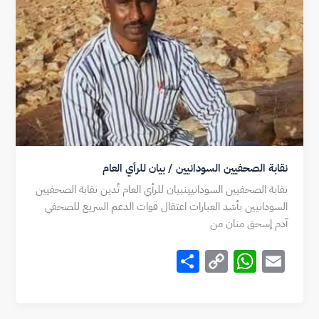
نقابة الصحفيين السودانيين / بيان للرأي العام
نقابة الصحفيين السودانيينبيان للرأي العام تُدين نقابة الصحفيين
السودانيين بأشد العبارات اعتقال قوات الدعم السريع للصحفي
آدم إسحق منان من
S
C
W
E
h
o
h
m
ar
p
at
ai