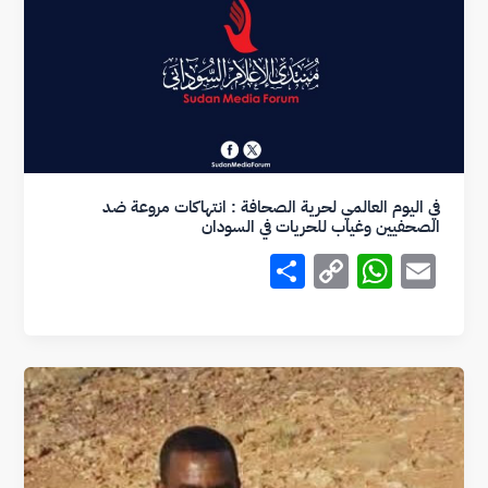
n
p
k
p
في اليوم العالمي لحرية الصحافة : انتهاكات مروعة ضد
الصحفيين وغياب للحريات في السودان
S
C
W
E
h
o
h
m
ar
p
at
ai
e
y
s
l
Li
A
n
p
k
p