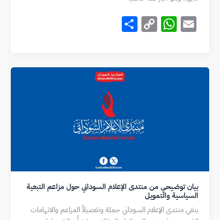
S
C
W
E
h
o
h
m
ar
p
at
ai
e
y
s
l
Li
A
n
p
k
p
بيان توضيحي من منتدى الإعلام السوداني حول مزاعم التبعية
السياسية والتمويل
ينفي منتدى الإعلام السوداني جملة وتفصيلاً المزاعم والاتهامات