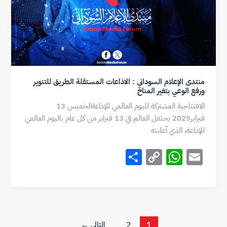
k
p
منتدى الإعلام السوداني : الاذاعات المستقلة الطريق للتنوير
ورفع الوعي بتغير المناخ
الافتتاحية المشتركة لليوم العالمي للإذاعةالخميس 13
فبراير2025 يحتفل العالم في 13 فبراير من كل عام باليوم العالمي
للإذاعة، الذي أعلنته
S
C
W
E
h
o
h
m
ar
p
at
ai
e
y
s
l
Li
A
1
2
التالي
←