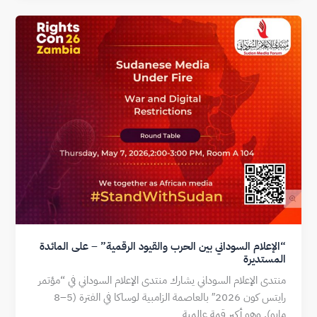
e
y
s
l
Li
A
n
p
k
p
“الإعلام السوداني بين الحرب والقيود الرقمية” – على المائدة
المستديرة
منتدى الإعلام السوداني يشارك منتدى الإعلام السوداني في “مؤتمر
رايتس كون 2026″ بالعاصمة الزامبية لوساكا في الفترة (5–8
مايو). وهو أكبر قمة عالمية