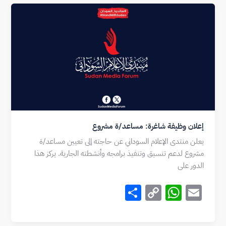
e
y
s
l
Li
A
n
p
k
p
إعلان وظيفة شاغرة: مساعد/ة مشروع
يعلن منتدى الإعلام السوداني عن حاجته إلى تعيين مساعد/ة
مشروع لدعم تنسيق وتنفيذ برامجه وأنشطته الجارية. يركز هذا
الدور على
S
C
W
E
h
o
h
m
ar
p
at
ai