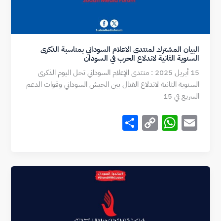
البيان المشترك لمنتدى الاعلام السوداني بمناسبة الذكرى
السنوية الثانية لاندلاع الحرب في السودان
15 أبريل 2025 : منتدى الإعلام السوداني تحل اليوم الذكرى
السنوية الثانية لاندلاع القتال بين الجيش السوداني وقوات الدعم
السريع في 15
S
C
W
E
h
o
h
m
ar
p
at
ai
e
y
s
l
Li
A
n
p
k
p