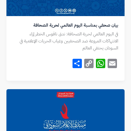
بيان صحفي بمناسبة اليوم العالمي لحرية الصحافة
في اليوم العالمي لحرية الصحافة: ندق ناقوس الخطر إزاء
الانتهاكات المروعة ضد الصحفيين وغياب الحريات الإعلامية في
السودان يحتفي العالم
S
C
W
E
h
o
h
m
ar
p
at
ai
e
y
s
l
Li
A
n
p
k
p