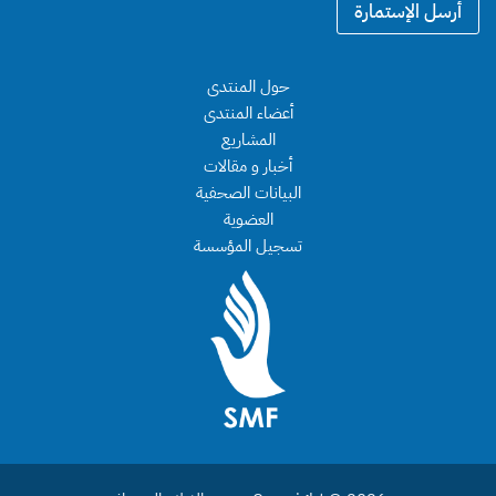
ي
أرسل الإستمارة
ن
د
ي
ا
ا
ل
ل
حول المنتدى
إ
ب
ل
أعضاء المنتدى
ر
ي
المشاريع
ي
ك
د
أخبار و مقالات
ت
ا
البيانات الصحفية
ر
ل
و
العضوية
ب
ن
ر
تسجيل المؤسسة
ي
ي
*
د