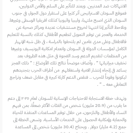
الانتهاكات ضد المدنيين. ويمتد للتأثير على السلم والأمن الدوليين،
فموقع السودان الاستراتيجى أثر كثيرا على استقرار دول الجوار، في جنوب
السودان الذي اصبح ملتهبا، وليبيا واثيوبيا كذلك افريقيا الوسطى وغيرها.
ونلاحظ التأثير إذا انتبهنا لخروج مستشفيات عديدة ومراكز صحية عن
الخدمة، والعجز عن توفير التمويل لتطعيم الأطقال، كذلك بالنسبة للتعليم
فالاطفال وعلى مدى عامين لم يلتحقوا بالدراسة ، في ظل شبه الإنهيار
الكامل لمؤسسات الدولة في السودان وانعدام امكانية اليونيسيف وغيرها
من المنظمات لتقديم الدعم وسد الفجوة في مثل هذه الظروف بعد
تخفيف ميزانياتها ” . وأضاف موضحاً نتائج تلك الأوضاع : ” ذلك العجز
يساعد في إتجاه إنتشار الامية واستغلالهم من أطراف الحرب بتجنيدهم
ليكونوا وقوداً للحرب .. فنقص الدعم كارثة كبيرة في مقابل ضعف وتراجع
التعاطي معه .. ” .
وتهدف خطة الاستجابة للاحتياجات الإنسانية للسودان لعام ٢٠٢٥ إلى دعم
ما يقرب من (20.9 مليون) شخص من الفئات الأكثر ضعفًا، بمن فيهم
النساء والأطفال والنازحون، من خلال توفير المساعدات المنقذة للحياة
والحماية وإمكانية الحصول على الخدمات الأساسية. وتسعى الخطة إلى
جمع (4.2 مليار) دولار . ويحتاج (30.4 مليون) شخص إلى المساعدة