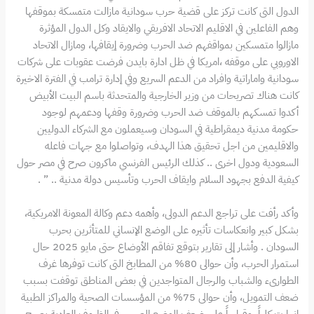
الدول التى كانت تركز على قضية حرب سودانية مازالت متمسكة بموقفها
وهم الفاعلين في الاقليم الاتحاد الافريقي والايقاد وكل الدول المؤثرة
مازالوا متمسكين بمواقفهم ضد الحرب وضرورة إيقافها، ومازال الاتحاد
الاوروبي على موقفه ،امريكا في ظل ادارة بايدن فرضت عقوبات على شركات
سودانية واماراتية وافراد من الدعم السريع وفي إدارة ترامب في الفترة الاخيرة
كانت هناك تصريحات من وزير الخارجية والمتحدثة باسم البيت الأبيض
أكدوا تمسكهم بالموقف ضد الحرب وضرورة وقفها ودعمهم لوجود
حكومة مدنية ديمقراطية في السودان وسيعملون مع الشركاء الدوليين
والاقليمين من اجل تحقيق هذا الهدف، وتواصلوا مع جهات فاعله
السعودية ودول اخرى .. كذلك الرئيس الفرنسي ماكرون صرح في مصر حول
كيفية الدفع بجهود السلام وايقاف الحرب وتأسيس دولة مدنية .. ” .
وأكد رأفت على تراجع الدعم الدولى، وأهمه دعم وكالة المعونة الامريكية،
بشكل كبير وانعكاسات تأثيره على الوضع الإنساني للمتأثرين بحرب
السودان . وأشار إلى تقارير بتوقع تفاقم الأوضاع حتى مايو 2025 حال
استمرار الحرب، وأن حوالى 80% من المطابخ التى كانت توفرها غرف
الطوارىء والشباب والرجال المتواجدين في بعض المناطق توقفت بسبب
ضعف التمويل، وأن حوالى 75% من المؤسسات الصحية والمراكز الطبية
انهارت كلياً، وقياساً على ضعف الوضع الصحي في الظروف العادية يصبح