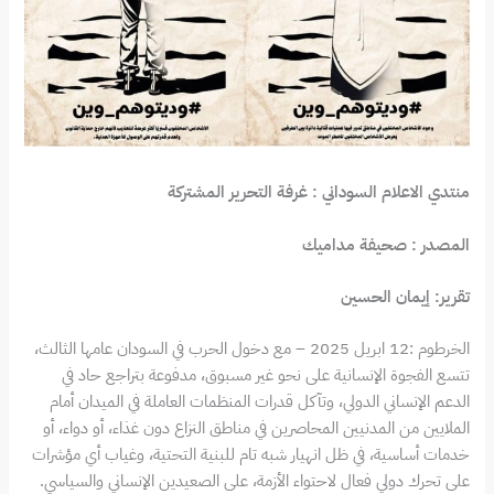
منتدي الاعلام السوداني : غرفة التحرير المشتركة
المصدر : صحيفة مداميك
تقرير: إيمان الحسين
الخرطوم :12 ابريل 2025 – مع دخول الحرب في السودان عامها الثالث،
تتسع الفجوة الإنسانية على نحو غير مسبوق، مدفوعة بتراجع حاد في
الدعم الإنساني الدولي، وتآكل قدرات المنظمات العاملة في الميدان أمام
الملايين من المدنيين المحاصرين في مناطق النزاع دون غذاء، أو دواء، أو
خدمات أساسية، في ظل انهيار شبه تام للبنية التحتية، وغياب أي مؤشرات
على تحرك دولي فعال لاحتواء الأزمة، على الصعيدين الإنساني والسياسي.