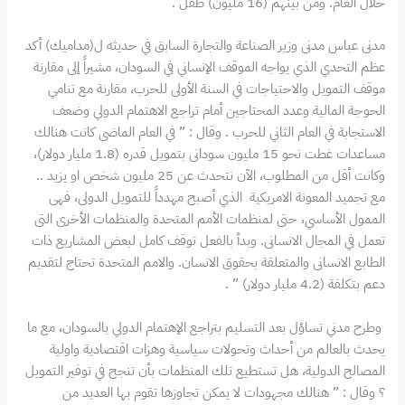
خلال العام. ومن بينهم (16 مليون) طفل .
مدنى عباس مدنى وزير الصناعة والتجارة السابق في حديثه ل(مداميك) أكد
عظم التحدي الذي يواجه الموقف الإنساني في السودان، مشيراً إلى مقارنة
موقف التمويل والاحتياجات في السنة الأولى للحرب، مقارنة مع تنامي
الحوجة المالية وعدد المحتاجين أمام تراجع الاهتمام الدولي وضعف
الاستجابة في العام الثاني للحرب . وقال : ” في العام الماضى كانت هنالك
مساعدات غطت نحو 15 مليون سودانى بتمويل قدره (1.8 مليار دولار)،
وكانت أقل من المطلوب، الآن نتحدث عن 25 مليون شخص او يزيد ..
مع تجميد المعونة الامريكية الذي أصبح مهدداً للتمويل الدولى، فهى
الممول الأساسي، حتى لمنظمات الأمم المتحدة والمنظمات الأخرى التى
تعمل في المجال الانسانى. وبدأ بالفعل توقف كامل لبعض المشاريع ذات
الطابع الانسانى والمتعلقة بحقوق الانسان. والامم المتحدة تحتاج لتقديم
دعم بتكلفة (4.2 مليار دولار) ” .
وطرح مدني تساؤل بعد التسليم بتراجع الإهتمام الدولي بالسودان، مع ما
يحدث بالعالم من أحداث وتحولات سياسية وهزات اقتصادية واولية
المصالح الدولية، هل تستطيع تلك المنظمات بأن تنجح في توفير التمويل
؟ وقال : ” هنالك مجهودات لا يمكن تجاوزها تقوم بها العديد من