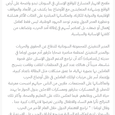
ملامح الانهيار المتسارع للواقع الإنساني في السودان تبدو واضحة على أرض
الواقع وبشهادة المتعايشين مع الأوضاع بما يكشف عن الأبعاد والمواقف
الإقليمية والدولية للكارثة، وانعكاساتها المباشرة على الفئات الأكثر هشاشة
وخطورة العجز الدولي وعدم توحد الجهود الوطنية، ليس فقط كعامل
إهمال أو ضعف، بل كعناصر تُسهم في إطالة أمد الحرب، وتضاعف من
كلفتها الإنسانية والسياسية.
المدير التنفيذى للمجموعة السودانية للدفاع عن الحقوق والحريات
،والمدير التنفيذى لمنظمة مناصرة ضحايا دارفور آدم موسى اوباما في
حديثه ل(مداميك) أكد أن تراجع الدعم الدولى الإنسانى خلق فجوة
شاسعة، مبيناً أن هنالك عدد كبير في المنظمات اغلقت وقامت بتسريح
العاملين بها بصورة نهائية، ما عمق مشكلات مثل البطالة باعداد كبيرة،
وإعتماد أسر على مرتبات اولئك العاملين في ظل أوضاع الحرب
وانعاكاساتها على المجتمعات. ملايين من الناس حياتهم اصبحت معرضة
للخطر، في المعسكرات بدارفور ومعسكرات اللاجئين بدول الجوار ما يهدد
حياة الناس وبقاءهم. فيما انعكس ذلك على التعليم والصحة. وأكثر تلك
الشرائح تأثرا هم النساء والاطفال والذين تعرضوا لانتهاكات كبيرة جدا .
وقال اوباما : ” تراجع الاهتمام الدولى خلال العام الأخير من الحرب
بالسودان لديه انعكاساته السالبة ويشجع اطراف الحرب على الاستمرار في