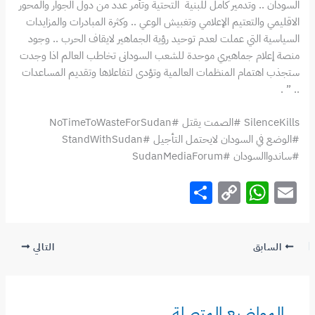
السودان .. وتدمير كامل للبنية التحتية وتأمر عدد من دول الجوار والمحور
الاقليمي والتعتيم الإعلامي وتغبيش الوعي .. وكثرة المبادرات والمزايدات
السياسية التي عملت لعدم توحيد رؤية الجماهير لايقاف الحرب .. وجود
منصة إعلام جماهيري موحدة للشعب السودانى تخاطب العالم اذا وجدت
ستجذب اهتمام المنظمات العالمية وتؤدى لتفاعلاها وتقديم المساعدات
.. ” .
SilenceKills #الصمت يقتل #NoTimeToWasteForSudan
#الوضع في السودان لايحتمل التأجيل #StandWithSudan
#ساندواالسودان #SudanMediaForum
S
C
W
E
h
o
h
m
ar
p
at
ai
السابق
التالي
e
y
s
l
Li
A
n
p
المواضيع المتصلة