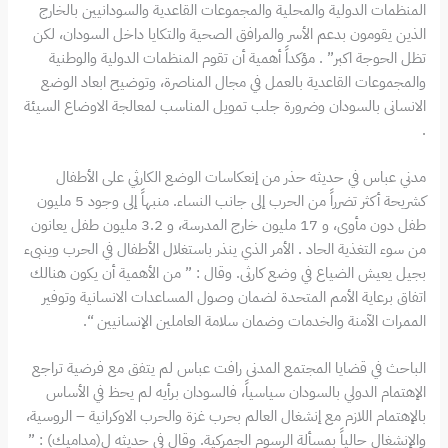
المنظمات الدولية والمحلية والمجموعات القاعدية والسودانيين بالخارج
الذين يقومون بدعم الأسر والمرافق الصحية والتكايا داخل السودان، لكن
تظل الحوجة اكبر” . مؤكداً أهمية أن تقوم المنظمات الدولية والوطنية
والمجموعات القاعدية بالعمل في مجال المناصرة، وتوضيح ابعاد الوضع
الانسانى بالسودان وضرورة جلب تمويل المناسب لمعالجة الاوضاع السيئة
.
مدني عباس في حديثه حذر من إنعكاسات الوضع الكارثي على الأطفال
كشريحة أكثر تضرراً من الحرب إلى جانب النساء. منبهاً إلى وجود 5 مليون
طفل دون مأوى، و 17 مليون خارج المدرسة، و 3.2 مليون طفل يعانون
من سوء التغذية الحاد . الأمر الذي ينذر باستغلال الأطفال في الحرب وينبىء
بجيل يعيش الضياع في وضع كارثى. وقال : ” من الأهمية أن يكون هنالك
اتفاق برعاية الأمم المتحدة لضمان وصول المساعدات الانسانية وتوفير
الممرات الآمنة والخدمات وضمان سلامة العاملين الإنسانيين “.
الباحث في قضايا المجتمع المدنى رافت عباس لم يتفق مع فرضية تراجع
الإهتمام الدولي بالسودان سياسياً، فالسودان برأيه لم يحظ في الأساس
بالإهتمام اللازم مع إنشغال العالم بحرب غزة والحرب الاوكرانية – الروسية،
والإنشغال حالياً بمسألة الرسوم الجمركية. وقال في حديثه ل(مداميك) : ”