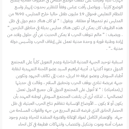
الوضع كارثياً . ويواصل رأفت عباس وفقاً للتقارير بحدوث إنهيار واسع
للنظام التعليمي فحوالى 19 مليون طفل حاليا خارج المدارس، 90% من
المدارس تم تدميرها أو مغلقة. ويقول : ” لو كان هناك دعم دولى في ظل
هذه الظروف كان يمكن ان تكون هناك مدارس بديلة في مناطق النازحين ”
. ويضيف : ” مالم تتوقف الحرب لا يمكن الحديث عن أي حلول ولابد من
إرادة وطنية قوية و وحدة مدنية تعمل على إيقاف الحرب وتأسيس دولة
مدنية ..” .
اسبقية توحيد الجبهة المدنية الداخلية وعدم التعويل كلياً على المجتمع
الدولي دعوة أكدتها د. أديبة ابراهيم السيد عضو اللجنة التمهيدية لنقابة
أطباء السودان وعضو غرفة ١٥ ابريل، دعت إلى تكاتف الجهود وتكوين
جبهة عريضة تنادي بوقف الحرب وتحقيق السلام ، وقالت في حديثها
ل(مداميك) : ” لا أعول على المجتمع الدولي لأن جميع الدول تعمل
لمصالحها .. لذلك أرى أن يلتفت المجتمع السوداني لوطنه المهدد بأن
يكون أو لا يكون .. الأوضاع الإنسانية تتفاقم نتاج الحرب العبثية، في ظل
الحصار الخانق الذي فرضه الدعم السريع من جهه والقوات المسلحة من
جهة، والإنعدام الكامل لمواد الإغاثة والادوية المنقذة للحياة وعدم وجود
ممرات آمنه وموت وتنكيل واغتصاب وانتهاكات فظيعة في كل انحاء