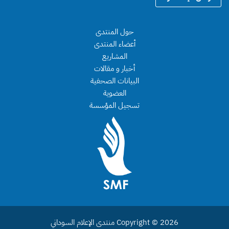
د
ي
ا
د
ل
حول المنتدى
إ
ل
أعضاء المنتدى
ي
المشاريع
ك
أخبار و مقالات
ت
البيانات الصحفية
ر
و
العضوية
ن
تسجيل المؤسسة
ي
*
Copyright © 2026 منتدى الإعلام السوداني