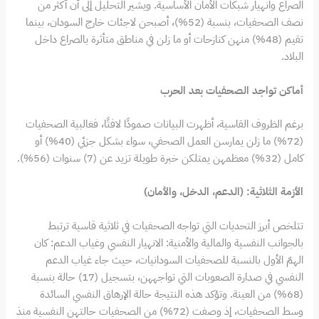
الصراع وانهيار شبكات الأمان الأساسية. ويشير التحليل إلى أن أكثر من
نصف الصحفيات، بنسبة (52%)، أصبحن لاجئات خارج السودان، بينما
تقيم (48%) منهن كنازحات أو ما زلن في مناطق متأثرة بالصراع داخل
البلاد.
أماكن تواجد الصحفيات بعد الحرب
برغم الظروف القاسية، أظهرت البيانات صمودًا لافتًا، فغالبية الصحفيات
(72%) ما زلن يمارسن العمل الصحفي، سواء بشكل جزئي (40%) أو
كامل (32%) معظمهن يمتلكن خبرة طويلة تزيد عن (7) سنوات (56%).
الأزمة الثلاثية: (الدعم، الدخل، والأمان)
تتلخص أبرز التحديات التي تواجه الصحفيات في ثلاثية قاسية ترتبط
بالجوانب النفسية والمالية والأمنية: الانهيار النفسي وغياب الدعم: كان
الهمّ الأول بالنسبة للصحفيات السودانيات، حيث جاء غياب الدعم
النفسي في صدارة الصعوبات التي تواجههن، بتسجيل (17) حالة بنسبة
(68%) من العينة. وتؤكد هذه النتيجة حالة الإرهاق النفسي السائدة
وسط الصحفيات، إذ وصفت (72%) من الصحفيات حالتهن النفسية منذ