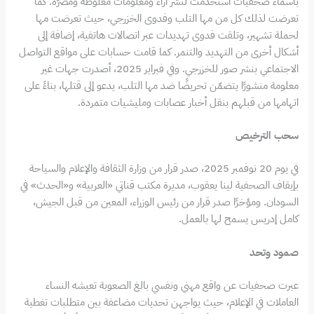
بأسماء صحفيات استُخدمت لنشر آراء ومعلومات مغلوطة ومضرّة. كما
تعرضت لذلك كل من مها التلب وفدوى الخزرجي، حيث تعرضت مها
لحملة تشهير، وتلقت فدوى تهديدات عبر اتصالات هاتفية، إضافة إلى
أشكال أخرى من التهديد والتنمر. كما قامت حسابات على مواقع التواصل
الاجتماعي بنشر صور للخزرجي. وفي فبراير 2025، أصدرت جهات غير
معلومة منشورًا يتضمّن تحريضًا ضد مها التلب، يدعو إلى قتلها، بناءً على
اتهامها من قبلهم بنقل أخبار عصابات ومليشيات متمردة.
سحب الترخيص
في يوم 20 نوفمبر 2025، صدر قرار من وزارة الثقافة والإعلام والسياحة
بإيقاف الصحفية لينا يعقوب، مديرة مكتب قناتي «العربية» و«الحدث» في
السودان. ومؤخرًا صدر قرار من رئيس الوزراء، المعين من قبل الجيش،
كامل إدريس يسمح لها بالعمل.
صمود وتحد
عبرت صحفيات عن واقع مهني ونفسي بالغ الصعوبة تعيشه النساء
العاملات في الإعلام، حيث يواجهن تحديات مضاعفة بين متطلبات تغطية