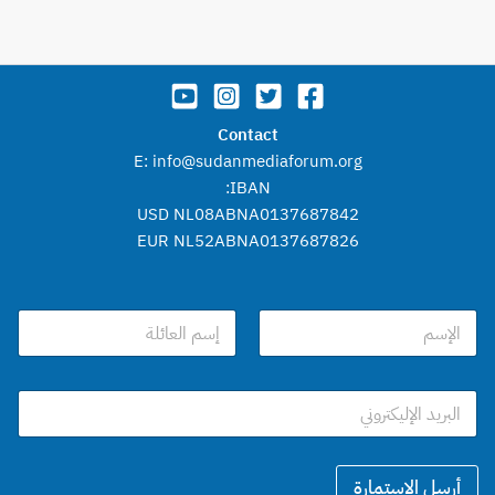
Contact
E: info@sudanmediaforum.org
IBAN:
USD NL08ABNA0137687842
EUR NL52ABNA0137687826
ا
ل
إ
Last
First
س
*
ا
م
*
ل
*
ا
ب
ل
ر
ب
ي
أرسل الإستمارة
ر