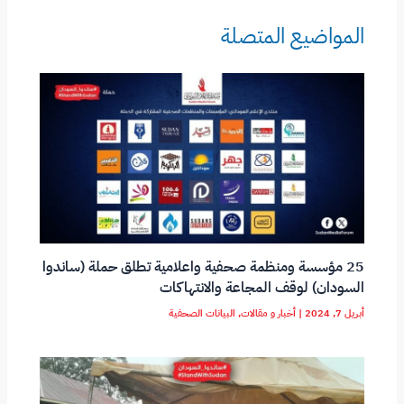
n
p
المواضيع المتصلة
k
p
25 مؤسسة ومنظمة صحفية واعلامية تطلق حملة (ساندوا
السودان) لوقف المجاعة والانتهاكات
أبريل 7, 2024
|
أخبار و مقالات
,
البيانات الصحفية