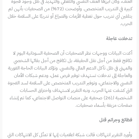
العنف، وكان أبرزها العنف النفسي واللفظي والتهديد في ظل وجود فجوة
كبيرة في التدريب المتخصص. وأوضحت (72%) من الصحفيات بأنهن لم
يتلقين أي تدريب حول تغطية الأزمات والصراع أو تدريبًا على السلامة خلال
الحرب.
تدخلات عاجلة
أكدت البيانات ووجهات نظر الصحفيات أن الصحفية السودانية اليوم لا
تكافح فقط من أجل نقل الحقيقة، بل تكافح من أجل بقائها الشخصي
والمهني في ظل تآكل الدعم المالي والنفسي. وتؤكد البيانات الحاجة الفورية
والعاجلة إلى تدخلات تستهدف توفير فرص عمل، ودعم شبكات الأمان
النفسي والاجتماعي، وتوفير التدريب المتخصص على السلامة لسد الفجوة
التي كشفت عنها الحرب. ونبه التقرير لاستهداف واختراق الحسابات
الشخصية لـ(26) صحفية على منصات التواصل الاجتماعي، كما تم إنشاء
صفحات مزيفة بأسماء صحفيات.
فظائع وجرائم قتل
وأورد التقرير انتهاكات قالت شبكة اعلاميات إنها لا تمثّل كل الانتهاكات التي