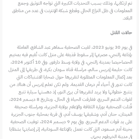
تم ارتكابها، وذلك بسبب التحديات الكبيرة التي تواجه التوثيق وجمع
المعلومات في ظل النزاع الحالي وقطع شبكة الإنترنت في عدد من مناطق
البلاد.
حالات القتل
في يوم 30 يونيو 2023، لقيت الصحفية سماهر عبد الشافع، العاملة
بإذاعة زالنجي، مصرعها إثر سقوط قذيفة على منزل كانت تُقيم فيه بمخيم
الحصاحيصا بمدينة زالنجي، في ولاية وسط دارفور. وفي 10 أكتوبر 2024،
كانت حليمة إدريس سالم، مراسلة قناة سودان بكرة، في طريقها إلى المنزل
بعد إكمال المعلومات المطلوبة لتقريرها حول ضحايا الاشتباكات التي
كانت تدور في أحياء أم درمان القديمة. ولم تكن تعلم إدريس أن هناك من
يتتبع خطواتها ولا يريد لتقريرها أن يرى النور، إذ دهستها سيارة تتبع
لقوات الدعم السريع، ففارقت الحياة في الحال. وبتاريخ 8 ديسمبر 2024،
قُتلت الصحفية بوزارة الثقافة والإعلام بولاية الجزيرة، ومراسلة صحيفة
الميدان، حنان آدم، وشقيقها يوسف آدم، في قرية بمحلية جنوب الجزيرة
على يد قوات الدعم السريع. وفي يوم 9 ديسمبر 2024، توفيت الصحفية
بخيتة آدم مسعود، التي كانت تعمل بالإذاعة السودانية، إثر إصابتها بشظايا
في مدينة الخرطوم بحري.