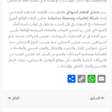
والحقوقية سواء داخل المؤسسات الإعلامية أو في الفضاء العام أو الخاص.
ينشر
منتدى الإعلام السوداني
والمؤسسات الأعضاء فيه هذه المادة من
إعداد
(شبكة إعلاميات وصحيفة مداميك)
. تعكس المادة الواقع المزري
للصحفيات في السودان في ظل الحرب، وتتناول في الوقت نفسه المآثر
الكبيرة التي قمن بها لتحدي الصعاب والمعاناة المزدوجة الواقعة عليهن.
تشير المادة إلى أن الصحفيات السودانيات تعرضن لانتهاكات عديدة، وتم
استهدافهن بسبب عملهن الصحفي، مرة، وبسبب النوع الاجتماعي، مرة
أخرى، فتعرّضن للقتل والتشريد والاعتقال والعنف الجنسي والملاحقات
القضائية ومصادرة الممتلكات والمنع من السفر. كما تعرّضن للعديد من
الانتهاكات الرقمية والعنف على مواقع التواصل الاجتماعي، شملت التنمّر
والتشهير والعنف اللفظي والإساءات.
S
C
W
E
h
o
h
m
ar
p
at
ai
السابق
التالي
e
y
s
l
Li
A