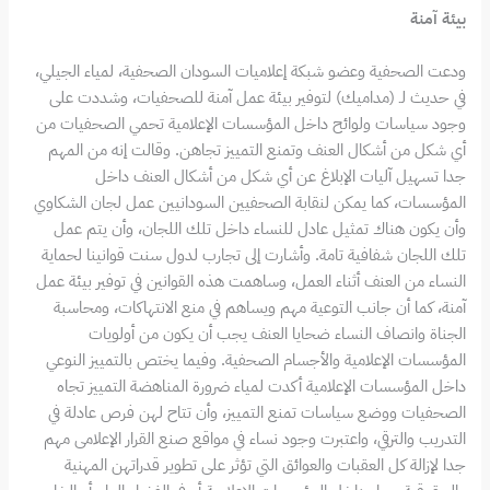
بيئة آمنة
ودعت الصحفية وعضو شبكة إعلاميات السودان الصحفية، لمياء الجيلي،
في حديث لـ (مداميك) لتوفير بيئة عمل آمنة للصحفيات، وشددت على
وجود سياسات ولوائح داخل المؤسسات الإعلامية تحمي الصحفيات من
أي شكل من أشكال العنف وتمنع التمييز تجاهن. وقالت إنه من المهم
جدا تسهيل آليات الإبلاغ عن أي شكل من أشكال العنف داخل
المؤسسات، كما يمكن لنقابة الصحفيين السودانيين عمل لجان الشكاوي
وأن يكون هناك تمثيل عادل للنساء داخل تلك اللجان، وأن يتم عمل
تلك اللجان شفافية تامة. وأشارت إلى تجارب لدول سنت قوانينا لحماية
النساء من العنف أثناء العمل، وساهمت هذه القوانين في توفير بيئة عمل
آمنة، كما أن جانب التوعية مهم ويساهم في منع الانتهاكات، ومحاسبة
الجناة وانصاف النساء ضحايا العنف يجب أن يكون من أولويات
المؤسسات الإعلامية والأجسام الصحفية. وفيما يختص بالتمييز النوعي
داخل المؤسسات الإعلامية أكدت لمياء ضرورة المناهضة التمييز تجاه
الصحفيات ووضع سياسات تمنع التمييز، وأن تتاح لهن فرص عادلة في
التدريب والترقي، واعتبرت وجود نساء في مواقع صنع القرار الإعلامى مهم
جدا لإزالة كل العقبات والعوائق التي تؤثر على تطوير قدراتهن المهنية