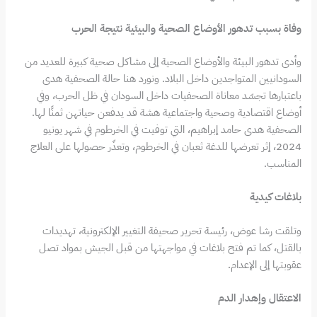
وفاة بسبب تدهور الأوضاع الصحية والبيئية نتيجة الحرب
وأدى تدهور البيئة والأوضاع الصحية إلى مشاكل صحية كبيرة للعديد من
السودانيين المتواجدين داخل البلاد. ونورد هنا حالة الصحفية هدى
باعتبارها تجسّد معاناة الصحفيات داخل السودان في ظل الحرب، وفي
أوضاع اقتصادية وصحية واجتماعية هشة قد يدفعن حياتهن ثمنًا لها.
الصحفية هدى حامد إبراهيم، التي توفيت في الخرطوم في شهر يونيو
2024، إثر تعرضها للدغة ثعبان في الخرطوم، وتعذّر حصولها على العلاج
المناسب.
بلاغات كيدية
وتلقت رشا عوض، رئيسة تحرير صحيفة التغيير الإلكترونية، تهديدات
بالقتل، كما تم فتح بلاغات في مواجهتها من قبل الجيش بمواد تصل
عقوبتها إلى الإعدام.
الاعتقال وإهدار الدم