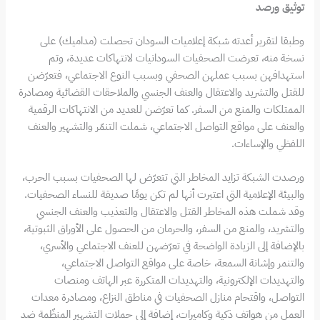
توثيق ورصد
وطبقا لتقرير أعدته شبكة إعلاميات السودان تحصلت (مداميك) على
نسخة منه، تعرضت الصحفيات السودانيات لانتهاكات عديدة، وتم
استهدافهن بسبب عملهن الصحفي وبسبب النوع الاجتماعي، فتعرّضن
للقتل والتشريد والاعتقال والعنف الجنسي والملاحقات القضائية ومصادرة
الممتلكات والمنع من السفر. كما تعرّضن للعديد من الانتهاكات الرقمية
والعنف على مواقع التواصل الاجتماعي، شملت التنمّر والتشهير والعنف
اللفظي والإساءات.
ورصدت الشبكة تزايد المخاطر التي تتعرّض لها الصحفيات بسبب الحرب،
والبيئة الإعلامية التي اعتبرت أنها لم تكن يومًا صديقة للنساء الصحفيات.
وقد شملت هذه المخاطر القتل والاعتقال والتعذيب والعنف الجنسي
والتشريد، والمنع من السفر، والحرمان من الحصول على الأوراق الثبوتية،
بالإضافة إلى الزيادة الواضحة في تعرّضهن للعنف الاجتماعي والأسري،
والتنمر وإشانة السمعة، خاصة على مواقع التواصل الاجتماعي،
والتهديدات الإلكترونية، والتهديدات المتكررة عبر الهاتف ومنصات
التواصل، واقتحام منازل الصحفيات في مناطق النزاع، ومصادرة معدات
العمل من هواتف ذكية وكاميرات، إضافة إلى حملات التشهير المنظّمة ضد