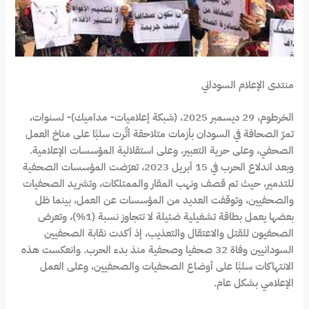
منتدى الإعلام السوداني
الخرطوم، 29 ديسمبر 2025، (شبكة إعلاميات- مداميك)- لسنوات،
تمرّ الصحافة في السودان بأزمات متلاحقة أثّرت سلبًا على مناخ العمل
الصحفي، وعلى حرية التعبير، وعلى استقلالية المؤسسات الإعلامية.
وبعد اندلاع الحرب في 15 أبريل 2023، تعرّضت المؤسسات الصحفية
للتدمير، حيث تم قصف ونهب المقار والممتلكات، وتشريد الصحفيات
والصحفيين، وتوقفت العديد من المؤسسات عن العمل، بينما ظل
بعضها يعمل بطاقة تشغيلية ضئيلة لا تتجاوز نسبة (1%)، وتعرض
الصحفيون للقتل والاعتقال والتعذيب، إذ أكدت نقابة الصحفيين
السودانيين وفاة 32 صحفيا وصحفية منذ بدء الحرب. وانعكست هذه
الانتهاكات سلبًا على أوضاع الصحفيات والصحفيين، وعلى العمل
الإعلامي بشكل عام.