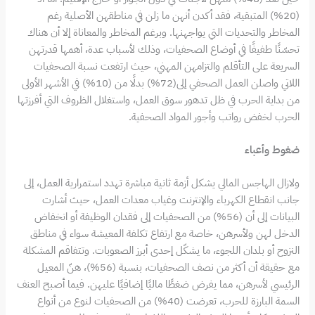
(20%) المتبقية، فقد أكدن أنهن ما زلن في مناطقهن الأصلية رغم
المخاطر والتحديات التي يواجهنها. وبرغم المخاطر والمعاناة إلا أن هناك
تحسّنًا طفيفًا في أوضاع الصحفيات، وذلك لأسباب عدة، أهمها قدرتهن
السريعة على التأقلم والتزامهن المهني، حيث ارتفعت نسبة الصحفيات
اللاتي واصلن العمل الصحفي إلى(72%) بدلًا من (10%) في الأشهر الأولى
من بداية الحرب في ظل تدهور سوق العمل، واستغلال الظروف التي أفرزتها
الحرب لخفض رواتب وأجور المواد الصحفية.
ضغوط وأعباء
ولازال الهاجس المالي يشكل أزمة ثانية مباشرة تهدد استمرارية العمل، إلى
جانب انقطاع الكهرباء والإنترنت وغياب معدات العمل، حيث أشارت
البيانات إلى أن (56%) من الصحفيات إلى فقدان الوظيفة أو انخفاض
الدخل لهن ولأسرهن، خاصة مع ارتفاع تكلفة المعيشة سواء في مناطق
النزوح أو بلدان اللجوء، ما يشكّل إحدى أبرز الصعوبات. وتتفاقم المشكلة
مع حقيقة أن أكثر من نصف الصحفيات، بنسبة (56%)، هنّ المعيل
الرئيسي لأسرهن، مما يفرض ضغطًا ماليًا إضافيًا عليهن. فيما أصبح العنف
السمة البارزة للحرب، تعرضت (40%) من الصحفيات لنوع من أنواع