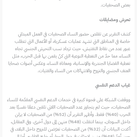
بعض الصحفيات.
تحرش ومضايقات
كشف التقرير عن تقلص حضور النساء الصحفيات في العمل الميداني
خاصة في المناطق التي تشهد عمليات عسكرية، أو الأعمال التي تتطلب
عبور عدد من نقاط التفتيش، حيث تزداد نسب التحرش الجنسي تجاه
النساء، مما حدّ من التغطية النوعية التي كنّ يقمن بها قبل الحرب، مثل
تغطية القضايا الجندرية والإنسانية، ومعاناة النساء، وعكس أصوات ضحايا
العنف الجنسي والنزوح والانتهاكات من النساء والفتيات.
غياب الدعم النفسي
ووقفت الشبكة على فجوة كبيرة في خدمات الدعم النفسي المقدّمة للنساء
الصحفيات، حيث لم يتجاوز عدد الصحفيات اللاتي تلقين دعمًا نفسيًا بعد
الحرب (40%) فقط. وأظهر التقرير أن (52%) من الصحفيات لا يزلن
داخل السودان، بينما انتقلت (48%) منهن إلى دول أخرى. وفي المقابل،
أكدت البيانات أن (32%) من الصحفيات تعرّضن للنزوح داخل البلاد، في
حين تُعدّ (48%) منهن لاجئات في دول الجوار أو خارج الإقليم. أما الـ