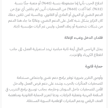
اندلاع الحرب بأنها إما مضغوطة بنسبة (40%) أو متعبة جدًا بنسبة
(32%). كما أكدت (60%) من الصحفيات أنهن لم يتلقين أي نوع من
الدعم النفسي أو المهني أو المادي أو القانوني. وبالنسبة لمن تلقين دعمًا،
كان التركيز بشكل شبه كامل على الدعم النفسي، وغالبًا ما جاء هذا الدعم
من شبكات شخصية أو زملاء العمل، وليس عبر آليات مؤسسية ثابتة.
فقدان الدخل وعبء الإعالة
يمثل الهاجس المالي أزمة ثانية مباشرة تهدد استمرارية العمل، إلى جانب
انقطاع الكهرباء والإنترنت.
حماية قانوية
وأوصى التقرير بضرورة توفير برامج دعم نفسي واجتماعي مستدامة
للصحفيات المتأثرات بالحرب، وشدد على دعم فرص العمل والدخل
الآمن للصحفيات داخل السودان وخارجه، بجانب توسيع برامج التدريب في
السلامة المهنية وتغطية النزاعات، ودعا لتعزيز الحماية القانونية ومناهضة
العنف الرقمي ودعم المبادرات الإعلامية النسوية المستقلة.